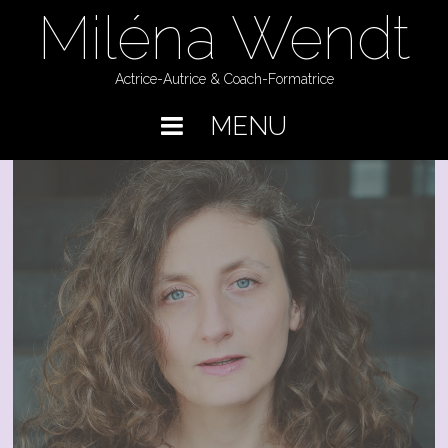
Skip
Miléna Wendt
to
content
Actrice-Autrice & Coach-Formatrice
MENU
Accueil